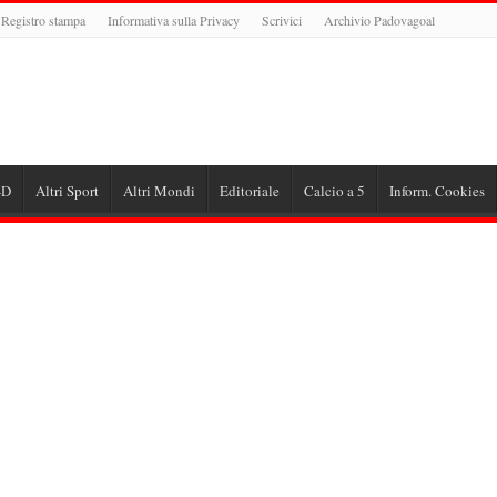
Registro stampa
Informativa sulla Privacy
Scrivici
Archivio Padovagoal
-D
Altri Sport
Altri Mondi
Editoriale
Calcio a 5
Inform. Cookies