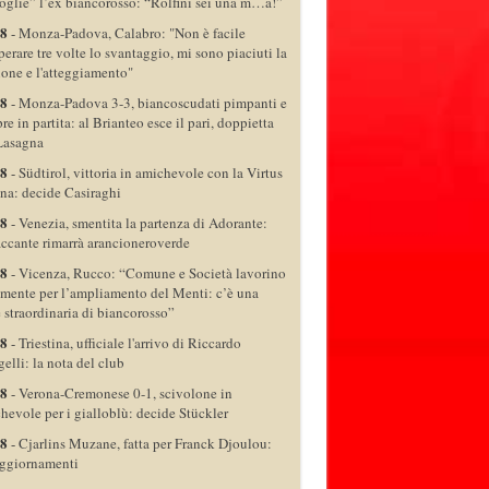
oglie” l’ex biancorosso: “Rolfini sei una m…a!”
08
-
Monza-Padova, Calabro: "Non è facile
perare tre volte lo svantaggio, mi sono piaciuti la
ione e l'atteggiamento"
08
-
Monza-Padova 3-3, biancoscudati pimpanti e
re in partita: al Brianteo esce il pari, doppietta
Lasagna
08
-
Südtirol, vittoria in amichevole con la Virtus
na: decide Casiraghi
08
-
Venezia, smentita la partenza di Adorante:
taccante rimarrà arancioneroverde
08
-
Vicenza, Rucco: “Comune e Società lavorino
amente per l’ampliamento del Menti: c’è una
 straordinaria di biancorosso”
08
-
Triestina, ufficiale l'arrivo di Riccardo
elli: la nota del club
08
-
Verona-Cremonese 0-1, scivolone in
hevole per i gialloblù: decide Stückler
08
-
Cjarlins Muzane, fatta per Franck Djoulou:
aggiornamenti