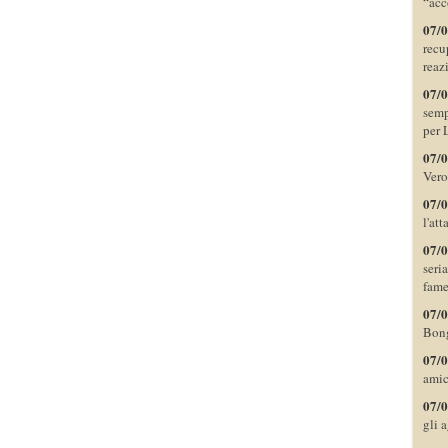
“acc
07/
recu
reaz
07/
semp
per 
07/
Vero
07/
l'at
07/
seri
fame
07/
Bong
07/
amic
07/
gli 