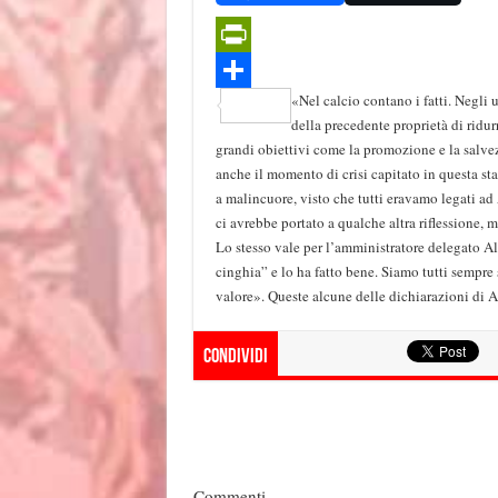
d
s
p
l
i
I
A
e
e
b
P
n
p
g
e
«Nel calcio contano i fatti. Negli 
r
C
della precedente proprietà di ridurr
p
r
r
i
o
grandi obiettivi come la promozione e la salv
a
anche il momento di crisi capitato in questa st
n
n
a malincuore, visto che tutti eravamo legati ad 
m
t
d
ci avrebbe portato a qualche altra riflessione, m
Lo stesso vale per l’amministratore delegato Al
F
i
cinghia” e lo ha fatto bene. Siamo tutti sempre 
r
v
valore». Queste alcune delle dichiarazioni di 
i
i
e
d
Condividi
n
i
d
l
Commenti
y