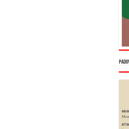
pado
08/
Monc
07/