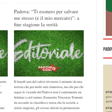
Padova: “Ti esonero per salvare
me stesso (e il mio mercato)”: a
fine stagione la verità
pado
serie
Il lunedì sera del calcio triveneto è animato da una
’
notizia che per molti sarà clamorosa, ma che per chi
07/
la
segue le vicende del Padova non è esattamente un
gioc
fulmine a ciel sereno. Esonerato Vincenzo Torrente
quan
da secondo in classifica e senza che la società, a
07/
rimo
inizio stagione, gli avesse chiesto la promozione