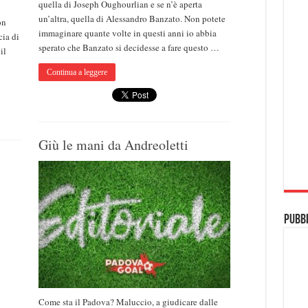
quella di Joseph Oughourlian e se n’è aperta
un’altra, quella di Alessandro Banzato. Non potete
on
immaginare quante volte in questi anni io abbia
cia di
sperato che Banzato si decidesse a fare questo …
il
Continua a leggere
Giù le mani da Andreoletti
Pubbl
Come sta il Padova? Maluccio, a giudicare dalle