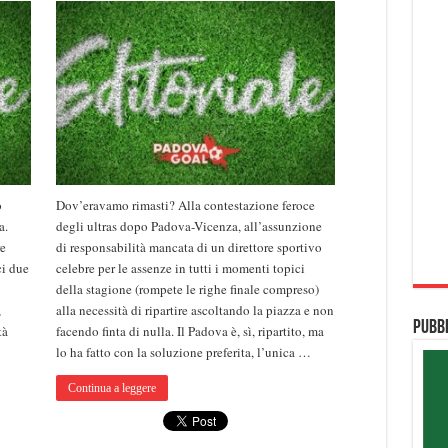
o
Dov’eravamo rimasti? Alla contestazione feroce
a.
degli ultras dopo Padova-Vicenza, all’assunzione
re
di responsabilità mancata di un direttore sportivo
ci due
celebre per le assenze in tutti i momenti topici
della stagione (rompete le righe finale compreso)
,
alla necessità di ripartire ascoltando la piazza e non
Pubbl
tà
facendo finta di nulla. Il Padova è, sì, ripartito, ma
lo ha fatto con la soluzione preferita, l’unica …
Continua a leggere