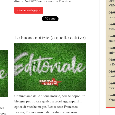
UFF
diretta. Nel 2022 era successo a Massimo …
VEN
Continua a leggere
06/
post
06/
Vito
06/
Le buone notizie (e quelle cattive)
amic
06/
arri
06/
la R
06/
quot
06/
prezz
06/
Cominciamo dalle buone notizie, perché dopotutto
Vero
bisogna pur trovare qualcosa a cui aggrapparsi in
e
epoca di vacche magre. E così ecco Francesco
del
Peghin, l’uomo nuovo di questo nuovo corso
ncora