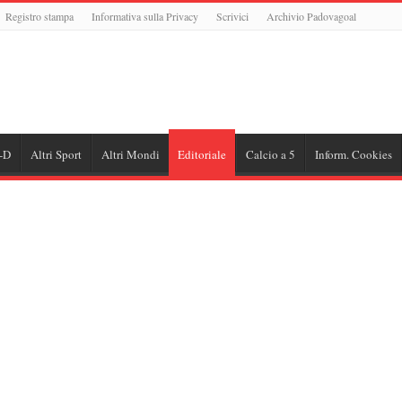
Registro stampa
Informativa sulla Privacy
Scrivici
Archivio Padovagoal
-D
Altri Sport
Altri Mondi
Editoriale
Calcio a 5
Inform. Cookies