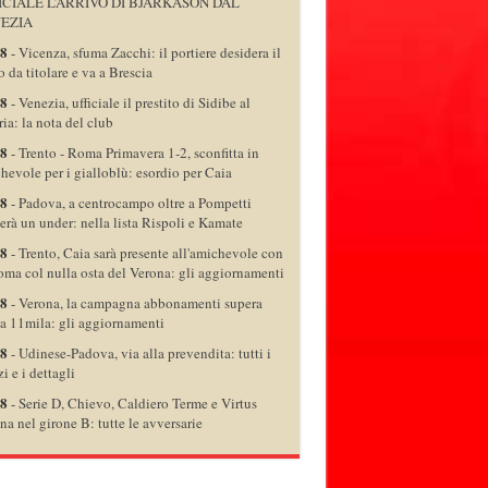
ICIALE L’ARRIVO DI BJARKASON DAL
EZIA
08
-
Vicenza, sfuma Zacchi: il portiere desidera il
o da titolare e va a Brescia
08
-
Venezia, ufficiale il prestito di Sidibe al
ria: la nota del club
08
-
Trento - Roma Primavera 1-2, sconfitta in
hevole per i gialloblù: esordio per Caia
08
-
Padova, a centrocampo oltre a Pompetti
verà un under: nella lista Rispoli e Kamate
08
-
Trento, Caia sarà presente all'amichevole con
oma col nulla osta del Verona: gli aggiornamenti
08
-
Verona, la campagna abbonamenti supera
a 11mila: gli aggiornamenti
08
-
Udinese-Padova, via alla prevendita: tutti i
i e i dettagli
08
-
Serie D, Chievo, Caldiero Terme e Virtus
na nel girone B: tutte le avversarie