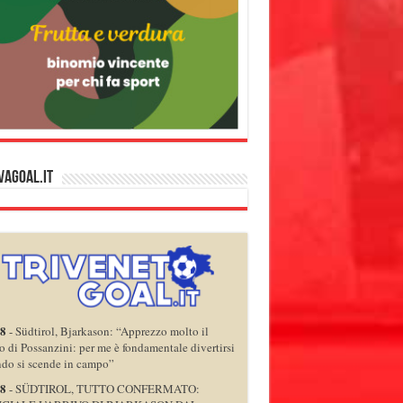
vagoal.it
08
-
Südtirol, Bjarkason: “Apprezzo molto il
o di Possanzini: per me è fondamentale divertirsi
do si scende in campo”
08
-
SÜDTIROL, TUTTO CONFERMATO: