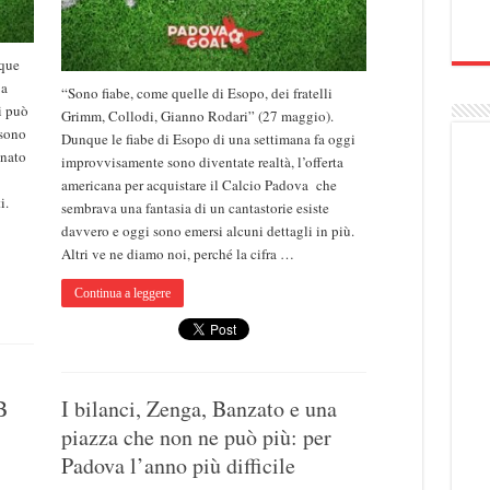
que
 a
“Sono fiabe, come quelle di Esopo, dei fratelli
i può
Grimm, Collodi, Gianno Rodari” (27 maggio).
 sono
Dunque le fiabe di Esopo di una settimana fa oggi
inato
improvvisamente sono diventate realtà, l’offerta
americana per acquistare il Calcio Padova che
i.
sembrava una fantasia di un cantastorie esiste
davvero e oggi sono emersi alcuni dettagli in più.
Altri ve ne diamo noi, perché la cifra …
Continua a leggere
B
I bilanci, Zenga, Banzato e una
piazza che non ne può più: per
Padova l’anno più difficile