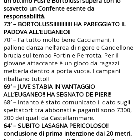
un ottimo Fusi e Bortolussi supera con lo
scavetto un Confente esente da
responsabilità.
73′ – BORTOLUSSIIIIIIIIIIII HA PAREGGIATO IL
PADOVA ALL’EUGANEO!!
70′ – Fa tutto molto bene Cacciamani, il
pallone danza nell’area di rigore e Candellone
brucia sul tempo Fortin e Perrotta. Per il
giovane attaccante è un gioco da ragazzi
metterla dentro a porta vuota. I campani
ribaltano tutto!!
69′ – JUVE STABIA IN VANTAGGIO
ALL’EUGANEO!! HA SEGNATO DE PIERI!!
68′ – Intanto è stato comunicato il dato sugli
spettatori: tra abbonati e paganti sono 7300,
200 dei quali da Castellammare.
64′ – SUBITO LASAGNA PERICOLOSO!!
conclusione di prima intenzione dai 20 metri,