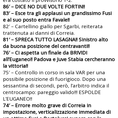
era costato il provvisorio 1-2.
86′ – DICE NO DUE VOLTE FORTIN!!
83′ – Esce tra gli applausi un grandissimo Fusi
e al suo posto entra Favale!!
82′ – Cartellino giallo per Sgarbi, reiterata
trattenuta ai danni di Correia.
81′ – SPRECA TUTTO LASAGNA!! Sinistro alto
da buona posizione del centravanti!!
76′ – Ci aspetta un finale da BRIVIDI
all’Euganeo!! Padova e Juve Stabia cercheranno
la vittoria!!
75′ – Controllo in corso in sala VAR per una
possibile posizione di fuorigioco. Dopo una
sessantina di secondi, però, l’arbitro indica il
centrocampo: pareggio valido!!! ESPOLDE
L’EUGANEO!!
74′ – Errore molto grave di Correia in
impostazione, verticalizzazione immediata di