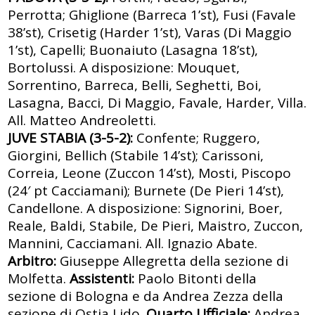
Perrotta; Ghiglione (Barreca 1’st), Fusi (Favale
38’st), Crisetig (Harder 1’st), Varas (Di Maggio
1’st), Capelli; Buonaiuto (Lasagna 18’st),
Bortolussi. A disposizione: Mouquet,
Sorrentino, Barreca, Belli, Seghetti, Boi,
Lasagna, Bacci, Di Maggio, Favale, Harder, Villa.
All. Matteo Andreoletti.
JUVE STABIA (3-5-2):
Confente; Ruggero,
Giorgini, Bellich (Stabile 14’st); Carissoni,
Correia, Leone (Zuccon 14’st), Mosti, Piscopo
(24′ pt Cacciamani); Burnete (De Pieri 14’st),
Candellone. A disposizione: Signorini, Boer,
Reale, Baldi, Stabile, De Pieri, Maistro, Zuccon,
Mannini, Cacciamani. All. Ignazio Abate.
Arbitro:
Giuseppe Allegretta della sezione di
Molfetta.
Assistenti:
Paolo Bitonti della
sezione di Bologna e da Andrea Zezza della
sezione di Ostia Lido.
Quarto Ufficiale:
Andrea