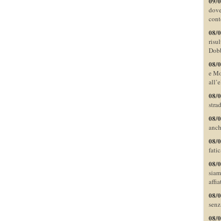
09/
dove
cont
08/
risu
Dobb
08/
e Mo
all’
08/
stra
08/
anch
08/
fati
08/
siam
affia
08/
senz
08/