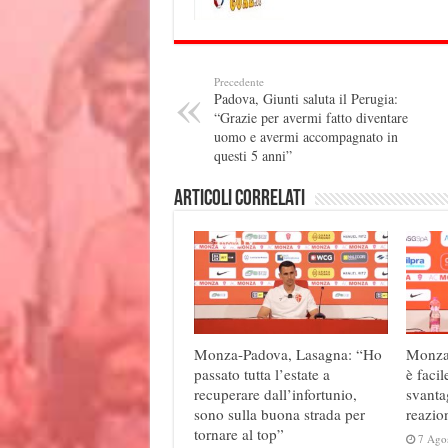
Precedente
Padova, Giunti saluta il Perugia:
“Grazie per avermi fatto diventare
uomo e avermi accompagnato in
questi 5 anni”
Articoli correlati
Monza-Padova, Lasagna: “Ho
Monza
passato tutta l’estate a
è facil
recuperare dall’infortunio,
svanta
sono sulla buona strada per
reazio
tornare al top”
7 Ago