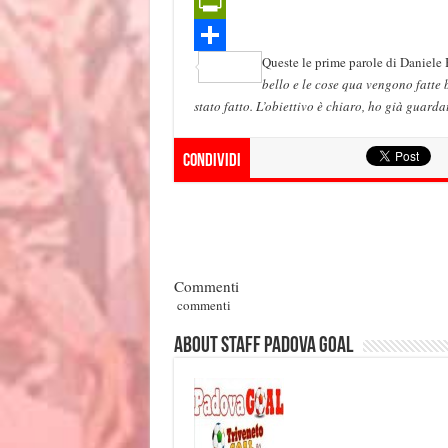
I
A
e
e
b
P
n
p
g
e
Queste le prime parole di Daniele B
r
C
bello e le cose qua vengono fatte 
p
r
r
i
o
stato fatto. L’obiettivo è chiaro, ho già guarda
a
n
n
m
Condividi
t
d
F
i
r
v
i
i
Commenti
e
d
commenti
n
i
About Staff Padova Goal
d
l
y