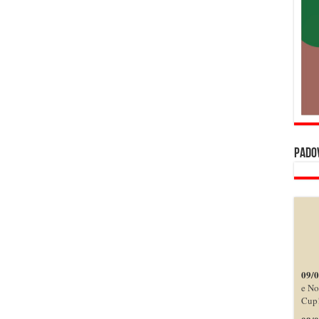
pado
09/
e No
Cup