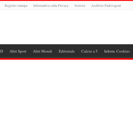
Registro stampa
Informativa sulla Privacy
Scrivici
Archivio Padovagoal
-D
Altri Sport
Altri Mondi
Editoriale
Calcio a 5
Inform. Cookies