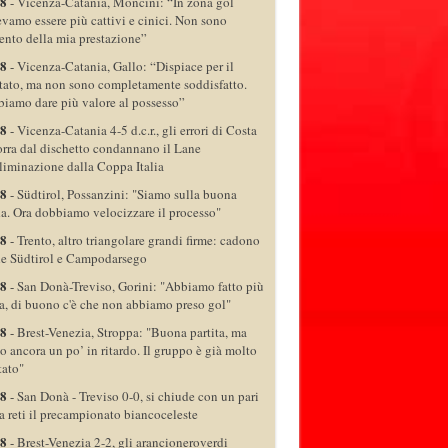
08
-
Vicenza-Catania, Moncini: “In zona gol
vamo essere più cattivi e cinici. Non sono
ento della mia prestazione”
08
-
Vicenza-Catania, Gallo: “Dispiace per il
ltato, ma non sono completamente soddisfatto.
iamo dare più valore al possesso”
08
-
Vicenza-Catania 4-5 d.c.r., gli errori di Costa
rra dal dischetto condannano il Lane
eliminazione dalla Coppa Italia
08
-
Südtirol, Possanzini: "Siamo sulla buona
da. Ora dobbiamo velocizzare il processo"
08
-
Trento, altro triangolare grandi firme: cadono
e Südtirol e Campodarsego
08
-
San Donà-Treviso, Gorini: "Abbiamo fatto più
ca, di buono c'è che non abbiamo preso gol"
08
-
Brest-Venezia, Stroppa: "Buona partita, ma
o ancora un po’ in ritardo. Il gruppo è già molto
tato"
08
-
San Donà - Treviso 0-0, si chiude con un pari
a reti il precampionato biancoceleste
08
-
Brest-Venezia 2-2, gli arancioneroverdi