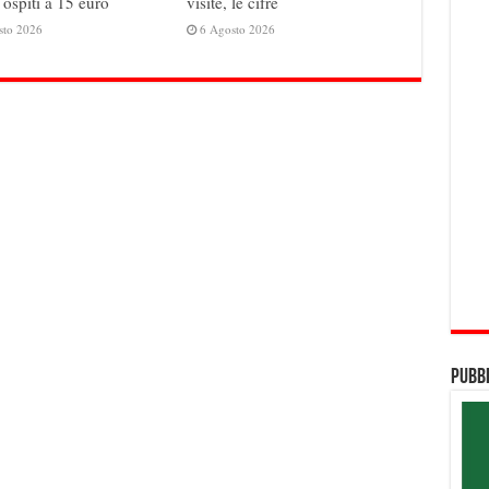
 ospiti a 15 euro
visite, le cifre
sto 2026
6 Agosto 2026
Pubbl