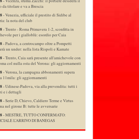
08
-
Vicenza, sfuma Zacchi: il portiere desidera il
o da titolare e va a Brescia
08
-
Venezia, ufficiale il prestito di Sidibe al
ria: la nota del club
08
-
Trento - Roma Primavera 1-2, sconfitta in
hevole per i gialloblù: esordio per Caia
08
-
Padova, a centrocampo oltre a Pompetti
verà un under: nella lista Rispoli e Kamate
08
-
Trento, Caia sarà presente all'amichevole con
oma col nulla osta del Verona: gli aggiornamenti
08
-
Verona, la campagna abbonamenti supera
a 11mila: gli aggiornamenti
08
-
Udinese-Padova, via alla prevendita: tutti i
i e i dettagli
08
-
Serie D, Chievo, Caldiero Terme e Virtus
na nel girone B: tutte le avversarie
08
-
MESTRE, TUTTO CONFERMATO:
ICIALE L’ARRIVO DI BANEGAS