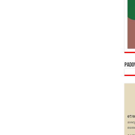
pado
07/
asse
nume