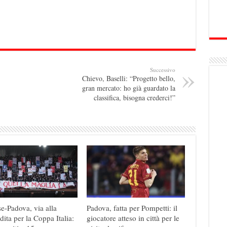
Successivo
Chievo, Baselli: “Progetto bello,
gran mercato: ho già guardato la
classifica, bisogna crederci!”
e-Padova, via alla
Padova, fatta per Pompetti: il
dita per la Coppa Italia:
giocatore atteso in città per le