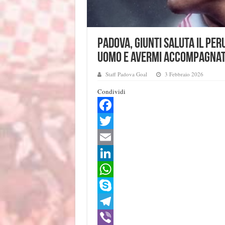
Padova, Giunti saluta il Per
uomo e avermi accompagnato
Staff Padova Goal
3 Febbraio 2026
Condividi
F
a
T
c
w
E
e
i
m
L
b
t
a
i
W
o
t
i
n
h
S
o
e
l
k
a
k
T