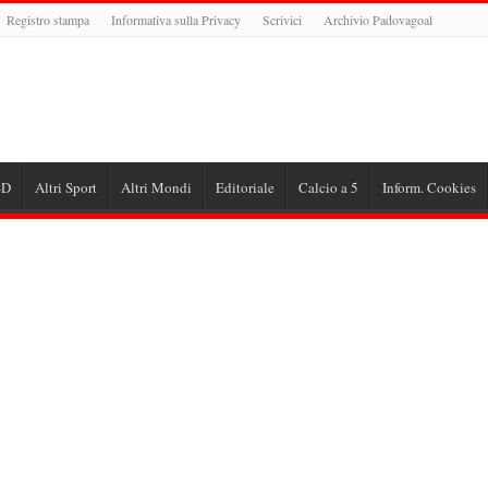
Registro stampa
Informativa sulla Privacy
Scrivici
Archivio Padovagoal
-D
Altri Sport
Altri Mondi
Editoriale
Calcio a 5
Inform. Cookies