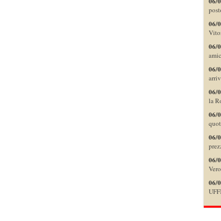
06/
post
06/
Vito
06/
amic
06/
arri
06/
la R
06/
quot
06/
prezz
06/
Vero
06/
UFF